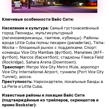
Ключевые особенности Вайс Сити:
Население и культура:
Самый густонаселённый
город Леониды, мультикультурный
(латиноамериканцы, гаитяне, кубинцы). Районы
вроде Little Cuba полны пекарен (panaderías), Tisha-
Wocka — блошиный рынок с подделками. Спорт:
команды Vice City Mambas (футбол), Manatees (AFF-
футбол), Narcos (баскетбол); стадионы Fleeca Field
(Rockridge), Sahara Arena (Downtown).
Транспорт:
Метро Vice City Metro Mule, аэропорт
Vice City International Airport, туннели (Port Vice City
Tunnel), шоссе.
Преступность:
Наркокартели, локальные банды в
La Perle и Little Cuba.
Известные районы и локации Вайс Сити
(подтверждённые из трейлеров, скриншотов и
промо Rockstar):