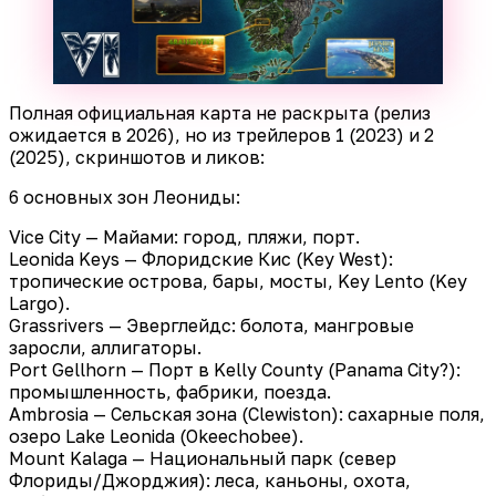
Полная официальная карта не раскрыта (релиз
ожидается в 2026), но из трейлеров 1 (2023) и 2
(2025), скриншотов и ликов:
6 основных зон Леониды:
Vice City — Майами: город, пляжи, порт.
Leonida Keys — Флоридские Кис (Key West):
тропические острова, бары, мосты, Key Lento (Key
Largo).
Grassrivers — Эверглейдс: болота, мангровые
заросли, аллигаторы.
Port Gellhorn — Порт в Kelly County (Panama City?):
промышленность, фабрики, поезда.
Ambrosia — Сельская зона (Clewiston): сахарные поля,
озеро Lake Leonida (Okeechobee).
Mount Kalaga — Национальный парк (север
Флориды/Джорджия): леса, каньоны, охота,