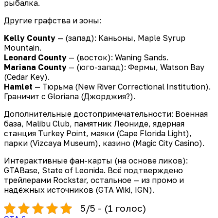
рыбалка.
Другие графства и зоны:
Kelly County
— (запад): Каньоны, Maple Syrup
Mountain.
Leonard County
— (восток): Waning Sands.
Mariana County
— (юго-запад): Фермы, Watson Bay
(Cedar Key).
Hamlet
— Тюрьма (New River Correctional Institution).
Граничит с Gloriana (Джорджия?).
Дополнительные достопримечательности: Военная
база, Malibu Club, памятник Леониде, ядерная
станция Turkey Point, маяки (Cape Florida Light),
парки (Vizcaya Museum), казино (Magic City Casino).
Интерактивные фан-карты (на основе ликов):
GTABase, State of Leonida. Всё подтверждено
трейлерами Rockstar, остальное — из промо и
надёжных источников (GTA Wiki, IGN).
5/5 - (1 голос)