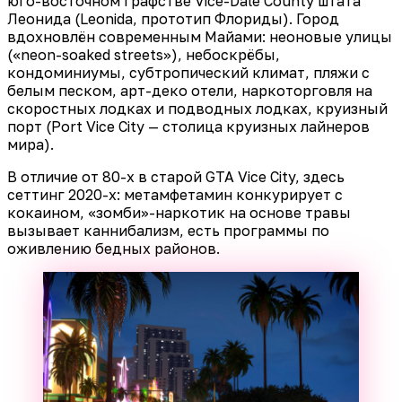
юго-восточном графстве Vice-Dale County штата
Леонида (Leonida, прототип Флориды). Город
вдохновлён современным Майами: неоновые улицы
(«neon-soaked streets»), небоскрёбы,
кондоминиумы, субтропический климат, пляжи с
белым песком, арт-деко отели, наркоторговля на
скоростных лодках и подводных лодках, круизный
порт (Port Vice City — столица круизных лайнеров
мира).
В отличие от 80-х в старой GTA Vice City, здесь
сеттинг 2020-х: метамфетамин конкурирует с
кокаином, «зомби»-наркотик на основе травы
вызывает каннибализм, есть программы по
оживлению бедных районов.