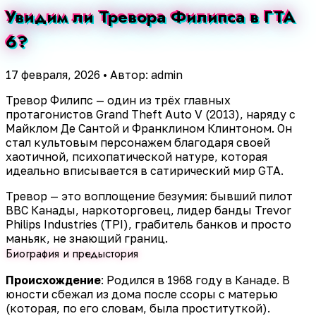
Увидим ли Тревора Филипса в ГТА
6?
17 февраля, 2026
•
Автор: admin
Тревор Филипс — один из трёх главных
протагонистов Grand Theft Auto V (2013), наряду с
Майклом Де Сантой и Франклином Клинтоном. Он
стал культовым персонажем благодаря своей
хаотичной, психопатической натуре, которая
идеально вписывается в сатирический мир GTA.
Тревор — это воплощение безумия: бывший пилот
ВВС Канады, наркоторговец, лидер банды Trevor
Philips Industries (TPI), грабитель банков и просто
маньяк, не знающий границ.
Биография и предыстория
Происхождение
: Родился в 1968 году в Канаде. В
юности сбежал из дома после ссоры с матерью
(которая, по его словам, была проституткой).