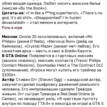
облегающая одежда. Любит носить женское бельё
(миссия «By the Book»).
Цитаты-ик
: «I’m like a f**
ing superhero!», «There’s no
god, it’s all sh
t!», «Disappointed? I’m fuckin’
devastated!» — стал мемом в интернете.
Роль в игре
Миссии
: Около 20 эксклюзивных, включая «Mr.
Philips» (резня O’Neils), «Nervous Ron» (рейд на
байкеров), «Crystal Maze» (захват мет-лабов). Его
сюжетная арка — месть и хаос в Блейн Каунти.
В GTA Online
: Появляется в стартовых миссиях
(звонок новичку), миссиях контакта (Trevor Philips
Contact Missions), Doomsday Heist и The Contract DLC
(упоминания). Игроки могут купить его трейлер за
$100k+.
Актёр
: Стивен Огг (Steven Ogg) — канадский актёр,
озвучил и сделал оцифровку движений реального
человека. Его импровизации сделали Тревора
живым. Огг сыграл Тревора в Red Dead Online (в
Cameo), но ненавидит роль: «Я чувствую пустоту
внутри по поводу ГТА 6» и никогда не играл в GTA V.