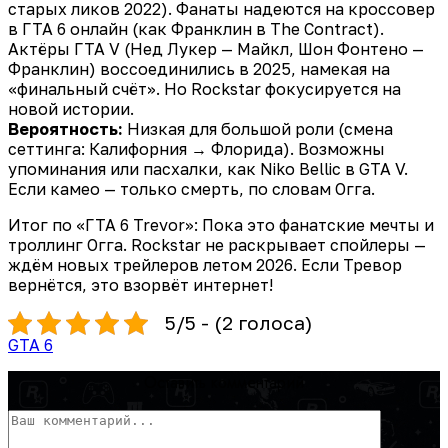
старых ликов 2022). Фанаты надеются на кроссовер
в ГТА 6 онлайн (как Франклин в The Contract).
Актёры ГТА V (Нед Лукер — Майкл, Шон Фонтено —
Франклин) воссоединились в 2025, намекая на
«финальный счёт». Но Rockstar фокусируется на
новой истории.
Вероятность:
Низкая для большой роли (смена
сеттинга: Калифорния → Флорида). Возможны
упоминания или пасхалки, как Niko Bellic в GTA V.
Если камео — только смерть, по словам Огга.
Итог по «ГТА 6 Trevor»: Пока это фанатские мечты и
троллинг Огга. Rockstar не раскрывает спойлеры —
ждём новых трейлеров летом 2026. Если Тревор
вернётся, это взорвёт интернет!
5/5 - (2 голоса)
GTA 6
Оставить комментарий