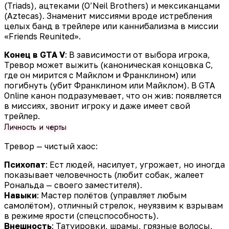
(Triads), ацтеками (O’Neil Brothers) и мексиканцами
(Aztecas). Знаменит миссиями вроде истребления
целых банд в трейлере или каннибализма в миссии
«Friends Reunited».
Конец в GTA V
: В зависимости от выбора игрока,
Тревор может выжить (каноническая концовка C,
где он мирится с Майклом и Франклином) или
погибнуть (убит Франклином или Майклом). В GTA
Online канон подразумевает, что он жив: появляется
в миссиях, звонит игроку и даже имеет свой
трейлер.
Личность и черты
Тревор — чистый хаос:
Психопат
: Ест людей, насилует, угрожает, но иногда
показывает человечность (любит собак, жалеет
Рональда — своего заместителя).
Навыки
: Мастер полётов (управляет любым
самолётом), отличный стрелок, неуязвим к взрывам
в режиме ярости (спецспособность).
Внешность
: Татуировки, шрамы, грязные волосы,