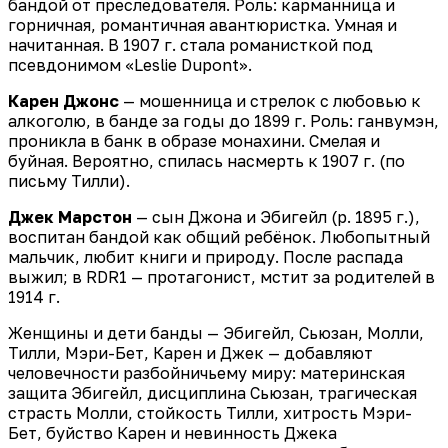
бандой от преследователя. Роль: карманница и
горничная, романтичная авантюристка. Умная и
начитанная. В 1907 г. стала романисткой под
псевдонимом «Leslie Dupont».
Карен Джонс
— мошенница и стрелок с любовью к
алкоголю, в банде за годы до 1899 г. Роль: ганвумэн,
проникла в банк в образе монахини. Смелая и
буйная. Вероятно, спилась насмерть к 1907 г. (по
письму Тилли).
Джек Марстон
— сын Джона и Эбигейл (р. 1895 г.),
воспитан бандой как общий ребёнок. Любопытный
мальчик, любит книги и природу. После распада
выжил; в RDR1 — протагонист, мстит за родителей в
1914 г.
Женщины и дети банды — Эбигейл, Сьюзан, Молли,
Тилли, Мэри-Бет, Карен и Джек — добавляют
человечности разбойничьему миру: материнская
защита Эбигейл, дисциплина Сьюзан, трагическая
страсть Молли, стойкость Тилли, хитрость Мэри-
Бет, буйство Карен и невинность Джека