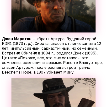
Джон Марстон
— «брат» Артура, будущий герой
RDR1 (1873 г. р.). Сирота, спасен от линчевания в 12
лет; импульсивный, саркастичный, но семейный.
Встретил Эбигейл в 1894 г., родился Джек (1895).
Цитата: «Похоже, все, что мне осталось, это
сомнения, сомнения и шрамы». Ранен в Блэкуотере,
спасен Артуром; после распада строит ранчо
Beecher’s Hope, в 1907 убивает Мику.