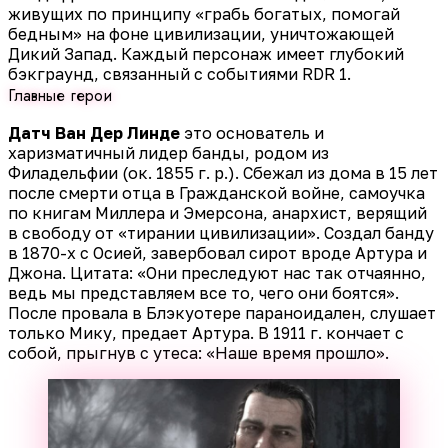
живущих по принципу «грабь богатых, помогай
бедным» на фоне цивилизации, уничтожающей
Дикий Запад. Каждый персонаж имеет глубокий
бэкграунд, связанный с событиями RDR 1.
Главные герои
Датч Ван Дер Линде
это основатель и
харизматичный лидер банды, родом из
Филадельфии (ок. 1855 г. р.). Сбежал из дома в 15 лет
после смерти отца в Гражданской войне, самоучка
по книгам Миллера и Эмерсона, анархист, верящий
в свободу от «тирании цивилизации». Создал банду
в 1870-х с Осией, завербовал сирот вроде Артура и
Джона. Цитата: «Они преследуют нас так отчаянно,
ведь мы представляем все то, чего они боятся».
После провала в Блэкуотере параноидален, слушает
только Мику, предает Артура. В 1911 г. кончает с
собой, прыгнув с утеса: «Наше время прошло».