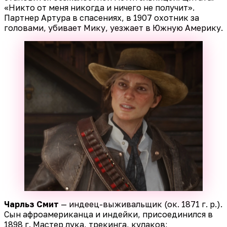
«Никто от меня никогда и ничего не получит».
Партнер Артура в спасениях, в 1907 охотник за
головами, убивает Мику, уезжает в Южную Америку.
Чарльз Смит
— индеец-выживальщик (ок. 1871 г. р.).
Сын афроамериканца и индейки, присоединился в
1898 г. Мастер лука, трекинга, кулаков;