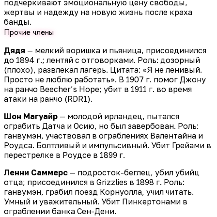
подчеркивают эмоциональную цену свободы,
жертвы и надежду на новую жизнь после краха
банды.
Прочие члены
Дядя
— мелкий воришка и пьяница, присоединился
до 1894 г.; лентяй с отговорками. Роль: дозорный
(плохо), развлекал лагерь. Цитата: «Я не ленивый.
Просто не люблю работать». В 1907 г. помог Джону
на ранчо Beecher’s Hope; убит в 1911 г. во время
атаки на ранчо (RDR1).
Шон Магуайр
— молодой ирландец, пытался
ограбить Датча и Осию, но был завербован. Роль:
ганвумэн, участвовал в ограблениях Валентайна и
Роудса. Болтливый и импульсивный. Убит Грейами в
перестрелке в Роудсе в 1899 г.
Ленни Саммерс
— подросток-беглец, убил убийц
отца; присоединился в Grizzlies в 1898 г. Роль:
ганвумэн, грабил поезд Корнуолла, учил читать.
Умный и уважительный. Убит Пинкертонами в
ограблении банка Сен-Дени.