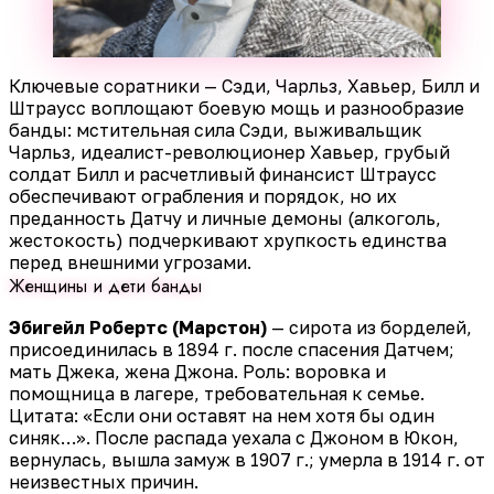
Ключевые соратники — Сэди, Чарльз, Хавьер, Билл и
Штраусс воплощают боевую мощь и разнообразие
банды: мстительная сила Сэди, выживальщик
Чарльз, идеалист-революционер Хавьер, грубый
солдат Билл и расчетливый финансист Штраусс
обеспечивают ограбления и порядок, но их
преданность Датчу и личные демоны (алкоголь,
жестокость) подчеркивают хрупкость единства
перед внешними угрозами.
Женщины и дети банды
Эбигейл Робертс (Марстон)
— сирота из борделей,
присоединилась в 1894 г. после спасения Датчем;
мать Джека, жена Джона. Роль: воровка и
помощница в лагере, требовательная к семье.
Цитата: «Если они оставят на нем хотя бы один
синяк…». После распада уехала с Джоном в Юкон,
вернулась, вышла замуж в 1907 г.; умерла в 1914 г. от
неизвестных причин.