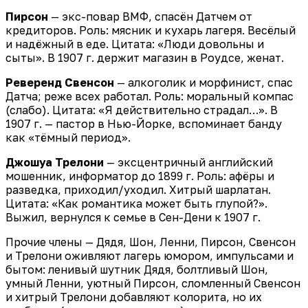
Пирсон
— экс-повар ВМФ, спасён Датчем от
кредиторов. Роль: мясник и кухарь лагеря. Весёлый
и надёжный в еде. Цитата: «Люди довольны и
сыты». В 1907 г. держит магазин в Роудсе, женат.
Реверенд Свенсон
— алкоголик и морфинист, спас
Датча; реже всех работал. Роль: моральный компас
(слабо). Цитата: «Я действительно страдал…». В
1907 г. — пастор в Нью-Йорке, вспоминает банду
как «тёмный период».
Джошуа Трелони
— эксцентричный английский
мошенник, информатор до 1899 г. Роль: афёры и
разведка, приходил/уходил. Хитрый шарлатан.
Цитата: «Как романтика может быть глупой?».
Выжил, вернулся к семье в Сен-Дени к 1907 г.
Прочие члены — Дядя, Шон, Ленни, Пирсон, Свенсон
и Трелони оживляют лагерь юмором, импульсами и
бытом: ленивый шутник Дядя, болтливый Шон,
умный Ленни, уютный Пирсон, сломленный Свенсон
и хитрый Трелони добавляют колорита, но их