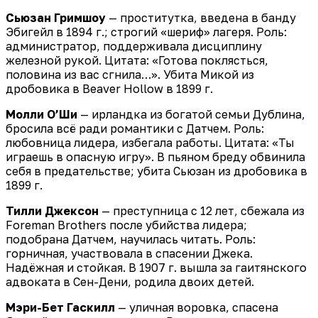
Сьюзан Гримшоу
— проститутка, введена в банду
Эбигейл в 1894 г.; строгий «шериф» лагеря. Роль:
администратор, поддерживала дисциплину
железной рукой. Цитата: «Готова поклясться,
половина из вас сгнила…». Убита Микой из
дробовика в Beaver Hollow в 1899 г.
Молли О’Ши
— ирландка из богатой семьи Дублина,
бросила всё ради романтики с Датчем. Роль:
любовница лидера, избегала работы. Цитата: «Ты
играешь в опасную игру». В пьяном бреду обвинила
себя в предательстве; убита Сьюзан из дробовика в
1899 г.
Тилли Джексон
— преступница с 12 лет, сбежала из
Foreman Brothers после убийства лидера;
подобрана Датчем, научилась читать. Роль:
горничная, участвовала в спасении Джека.
Надёжная и стойкая. В 1907 г. вышла за гаитянского
адвоката в Сен-Дени, родила двоих детей.
Мэри-Бет Гаскилл
— уличная воровка, спасена