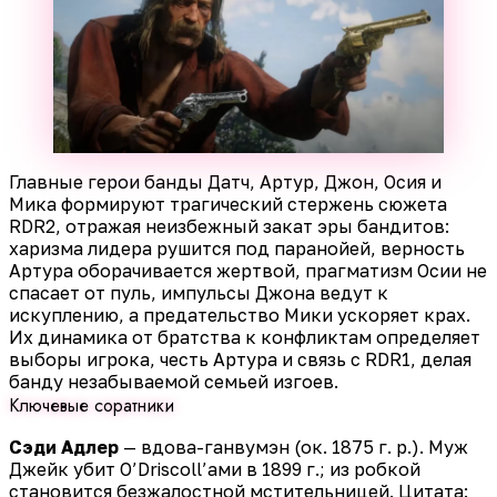
Главные герои банды Датч, Артур, Джон, Осия и
Мика формируют трагический стержень сюжета
RDR2, отражая неизбежный закат эры бандитов:
харизма лидера рушится под паранойей, верность
Артура оборачивается жертвой, прагматизм Осии не
спасает от пуль, импульсы Джона ведут к
искуплению, а предательство Мики ускоряет крах.
Их динамика от братства к конфликтам определяет
выборы игрока, честь Артура и связь с RDR1, делая
банду незабываемой семьей изгоев.
Ключевые соратники
Сэди Адлер
— вдова-ганвумэн (ок. 1875 г. р.). Муж
Джейк убит O’Driscoll’ами в 1899 г.; из робкой
становится безжалостной мстительницей. Цитата: